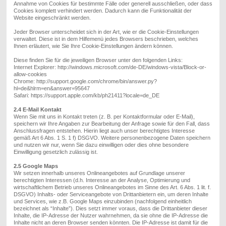
Annahme von Cookies für bestimmte Fälle oder generell ausschließen, oder dass
Cookies komplett verhindert werden. Dadurch kann die Funktionalität der
Website eingeschränkt werden.
Jeder Browser unterscheidet sich in der Art, wie er die Cookie-Einstellungen
verwaltet. Diese ist in dem Hilfemenü jedes Browsers beschrieben, welches
Ihnen erläutert, wie Sie Ihre Cookie-Einstellungen ändern können.
Diese finden Sie für die jeweiligen Browser unter den folgenden Links:
Internet Explorer: http://windows.microsoft.com/de-DE/windows-vista/Block-or-
allow-cookies
Chrome: http://support.google.com/chrome/bin/answer.py?
hl=de&hlrm=en&answer=95647
Safari: https://support.apple.com/kb/ph21411?locale=de_DE
2.4 E-Mail Kontakt
Wenn Sie mit uns in Kontakt treten (z. B. per Kontaktformular oder E-Mail),
speichern wir Ihre Angaben zur Bearbeitung der Anfrage sowie für den Fall, dass
Anschlussfragen entstehen.
Hierin liegt auch unser berechtigtes Interesse
gemäß Art 6 Abs. 1 S. 1 f) DSGVO.
Weitere personenbezogene Daten speichern
und nutzen wir nur, wenn Sie dazu einwilligen oder dies ohne besondere
Einwilligung gesetzlich zulässig ist.
2.5 Google Maps
Wir setzen innerhalb unseres Onlineangebotes auf Grundlage unserer
berechtigten Interessen (d.h. Interesse an der Analyse, Optimierung und
wirtschaftlichem Betrieb unseres Onlineangebotes im Sinne des Art. 6 Abs. 1 lit. f.
DSGVO) Inhalts- oder Serviceangebote von Drittanbietern ein, um deren Inhalte
und Services, wie z.B.
Google Maps
einzubinden (nachfolgend einheitlich
bezeichnet als “Inhalte”). Dies setzt immer voraus, dass die Drittanbieter dieser
Inhalte, die IP-Adresse der Nutzer wahrnehmen, da sie ohne die IP-Adresse die
Inhalte nicht an deren Browser senden könnten. Die IP-Adresse ist damit für die