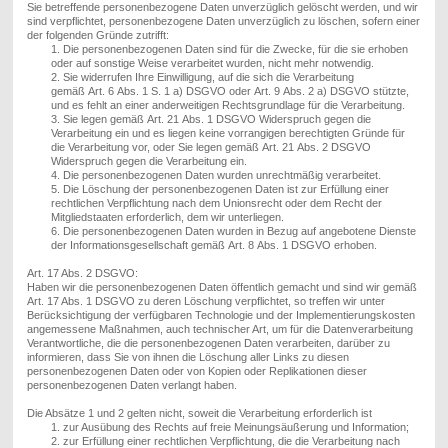
S
ie betreffende personenbezogene Daten unverzüglich gelöscht werden, und wir
sind verpflichtet, personenbezogene Daten unverzüglich zu löschen, sofern einer
der folgenden Gründe zutrifft:
1.
Die personenbezogenen Daten sind für die Zwecke, für die sie erhoben
oder auf sonstige Weise verarbeitet wurden, nicht mehr notwendig.
2.
Sie widerrufen Ihre Einwilligung, auf die sich die Verarbeitung
gemäß
Art. 6
Abs
.
1
S. 1
a
)
DSGVO oder
Art. 9
Abs
.
2 a
)
DSGVO stützte,
und es fehlt an einer anderweitigen Rechtsgrundlage für die Verarbeitung.
3.
Sie legen gemäß
Art. 21
Abs
.
1 DSGVO Widerspruch gegen die
Verarbeitung ein und es liegen keine vorrangigen berechtigten Gründe für
die Verarbeitung vor, oder Sie legen gemäß
Art. 21
Abs
.
2 DSGVO
Widerspruch gegen die Verarbeitung ein.
4.
Die personenbezogenen Daten wurden unrechtmäßig verarbeitet.
5.
Die Löschung der personenbezogenen Daten ist zur Erfüllung einer
rechtlichen Verpflichtung nach dem Unionsrecht oder dem Recht der
Mitgliedstaaten erforderlich, dem wir unterliegen.
6.
Die personenbezogenen Daten wurden in Bezug auf angebotene Dienste
der Informationsgesellschaft gemäß
Art. 8
Abs
.
1 DSGVO erhoben.
Art. 17 Abs. 2 DSGVO:
Haben wir
die personenbezogenen Daten öffentlich gemacht und
sind wir
gemäß
Art. 17 Abs. 1 DSGVO
zu deren Löschung verpflichtet, so
treffen wir
unter
Berücksichtigung der verfügbaren Technologie und der Implementierungskosten
angemessene Maßnahmen, auch technischer Art, um für die Datenverarbeitung
Verantwortliche, die die personenbezogenen Daten verarbeiten, darüber zu
informieren, dass
Sie
von ihnen die Löschung aller Links zu diesen
personenbezogenen Daten oder von Kopien oder Replikationen dieser
personenbezogenen Daten verlangt ha
ben
.
Die Absätze 1 und 2 gelten nicht, soweit die Verarbeitung erforderlich ist
1.
zur Ausübung des Rechts auf freie Meinungsäußerung und Information;
2.
zur Erfüllung einer rechtlichen Verpflichtung, die die Verarbeitung nach