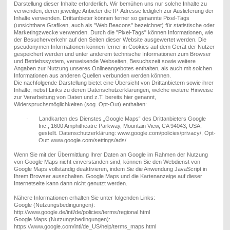
Darstellung dieser Inhalte erforderlich. Wir bemühen uns nur solche Inhalte zu
verwenden, deren jeweilige Anbieter die IP-Adresse lediglich zur Auslieferung der
Inhalte verwenden. Drittanbieter können ferner so genannte Pixel-Tags
(unsichtbare Grafiken, auch als "Web Beacons" bezeichnet) für statistische oder
Marketingzwecke verwenden. Durch die "Pixel-Tags" können Informationen, wie
der Besucherverkehr auf den Seiten dieser Website ausgewertet werden. Die
pseudonymen Informationen können ferner in Cookies auf dem Gerät der Nutzer
gespeichert werden und unter anderem technische Informationen zum Browser
und Betriebssystem, verweisende Webseiten, Besuchszeit sowie weitere
Angaben zur Nutzung unseres Onlineangebotes enthalten, als auch mit solchen
Informationen aus anderen Quellen verbunden werden können.
Die nachfolgende Darstellung bietet eine Übersicht von Drittanbietern sowie ihrer
Inhalte, nebst Links zu deren Datenschutzerklärungen, welche weitere Hinweise
zur Verarbeitung von Daten und z.T. bereits hier genannt,
Widerspruchsmöglichkeiten (sog. Opt-Out) enthalten:
Landkarten des Dienstes „Google Maps“ des Drittanbieters Google
·
Inc., 1600 Amphitheatre Parkway, Mountain View, CA 94043, USA,
gestellt. Datenschutzerklärung:
www.google.com/policies/privacy/
, Opt-
Out:
www.google.com/settings/ads/
Wenn Sie mit der Übermittlung Ihrer Daten an Google im Rahmen der Nutzung
von Google Maps nicht einverstanden sind, können Sie den Webdienst von
Google Maps vollständig deaktivieren, indem Sie die Anwendung JavaScript in
Ihrem Browser ausschalten. Google Maps und die Kartenanzeige auf dieser
Internetseite kann dann nicht genutzt werden.
Nähere Informationen erhalten Sie unter folgenden Links:
Google (Nutzungsbedingungen):
http://www.google.de/intl/de/policies/terms/regional.html
Google Maps (Nutzungsbedingungen):
https://www.google.com/intl/de_US/help/terms_maps.html