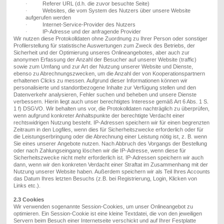
Referer U
RL
(d.h. die zuvor besuchte Seite)
·
Websites, die vom System des Nutzers über unsere Website
·
aufgerufen werden
Internet-Service-Provider des Nutzers
·
IP-Adresse und der anfragende Provider
·
Wir nutzen diese Protokolldaten ohne Zuordnung zu Ihrer Person oder sonstiger
Profilerstellung für statistische Auswertungen zum Zweck des Betriebs, der
Sicherheit und der Optimierung unseres Onlineangebotes, aber auch zur
anonymen Erfassung der Anzahl der Besucher auf unserer Website (traffic)
sowie zu
m
Umfang und zur Art der Nutzung unserer Website und Dienste,
ebenso zu Abrechnungszwecken, um die Anzahl der von Kooperationspartnern
erhaltenen Clicks zu messen. Aufgrund dieser Informationen können wir
personalisierte und standortbezogene Inhalte zur Verfügung stellen und den
Datenverkehr analysieren, Fehler suchen und beheben und unsere Dienste
verbessern.
Hierin liegt auch unser berechtigtes Interesse gemäß Art 6 Abs. 1 S.
1 f) DSGVO.
Wir behalten uns vor, die Protokolldaten nachträglich zu überprüfen,
wenn aufgrund konkreter Anhaltspunkte der berechtigte Verdacht einer
rechtswidrigen Nutzung besteht. IP-Adressen speichern wir für einen begrenzten
Zeitraum in den Logfiles, wenn dies für Sicherheitszwecke erforderlich oder für
die Leistungserbringung oder die Abrechnung einer Leistung nötig ist, z. B. wenn
Sie ein
es unserer
Angebot
e
nutzen. Nach Abbruch des Vorgangs der Bestellung
oder nach Zahlungseingang löschen wir die IP-Adresse, wenn diese für
Sicherheitszwecke nicht mehr erforderlich
ist
. IP-Adressen speichern wir auch
dann, wenn wir den konkreten Verdacht einer Straftat im Zusammenhang mit der
Nutzung unserer Website haben. Außerdem speichern wir als Teil Ihres Accounts
das Datum Ihres letzten Besuchs (z.B. bei Registrierung, Login, Klicken von
Links etc.).
2.3 Cookies
Wir verwenden sogenannte Session-Cookies, um unser Onlineangebot zu
optimieren. Ein Session-Cookie ist eine kleine Textdatei, die von den jeweiligen
Servern beim Besuch einer Internetseite verschickt und auf Ihrer Festplatte