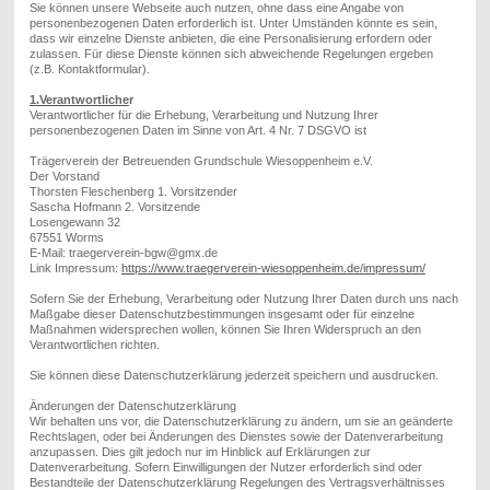
Sie können unsere Webseite auch nutzen, ohne dass eine Angabe von
personenbezogenen Daten erforderlich ist. Unter Umständen könnte es sein,
dass wir einzelne Dienste anbieten, die eine Personalisierung erfordern oder
zulassen. Für diese Dienste können sich abweichende Regelungen ergeben
(z.B. Kontaktformular).
1.Verantwortliche
r
Verantwortliche
r
für die Erhebung, Verarbeitung und Nutzung Ihrer
p
ersonenbezogenen Daten im Sinne
von Art. 4 Nr. 7 DSGVO
ist
Trägerverein der Betreuenden Grundschule Wiesoppenheim e.V.
Der Vorstand
Thorsten Fleschenberg 1. Vorsitzender
Sascha Hofmann 2. Vorsitzende
Losengewann 32
67551 Worms
E-Mail: traegerverein-bgw@gmx.de
Link Impressum:
https://www.traegerverein-wiesoppenheim.de/impressum/
Sofern Sie der Erhebung, Verarbeitung oder Nutzung Ihrer Daten durch uns nach
Maßgabe dieser Datenschutzbestimmungen insgesamt oder für einzelne
Maßnahmen widersprechen wollen, können Sie Ihren Widerspruch
an den
Verantwortlichen richten.
Sie können diese Datenschutzerklärung jederzeit speichern und ausdrucken.
Änderungen der Datenschutzerklärung
Wir behalten uns vor, die Datenschutzerklärung zu ändern, um sie an geänderte
Rechtslagen, oder bei Änderungen des Dienstes sowie der Datenverarbeitung
anzupassen. Dies gilt jedoch nur im Hinblick auf Erklärungen zur
Datenverarbeitung. Sofern Einwilligungen der Nutzer erforderlich sind oder
Bestandteile der Datenschutzerklärung Regelungen des Vertragsverhältnisses