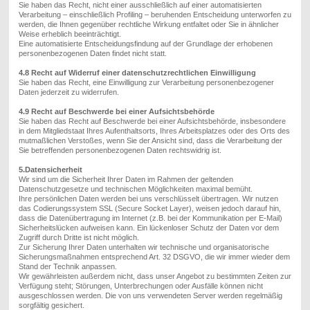
Sie haben
das Recht, nicht einer ausschließlich auf einer automatisierten
Verarbeitung – einschließlich Profiling – beruhenden Entscheidung unterworfen zu
werden, die
Ihnen
gegenüber rechtliche Wirkung entfaltet oder
S
ie in ähnlicher
Weise erheblich beeinträchtigt.
Eine automatisierte Entscheidungsfindung auf der Grundlage der erhobenen
personenbezogenen Daten findet nicht statt.
4.8 Recht auf Widerruf einer datenschutzrechtlichen Einwilligung
Sie haben das Recht, eine Einwilligung zur Verarbeitung personenbezogener
Daten jederzeit zu widerrufen.
4.9 Recht auf Beschwerde bei einer Aufsichtsbehörde
Sie haben
das Recht auf Beschwerde bei einer Aufsichtsbehörde, insbesondere
in dem Mitgliedstaat
I
hres Aufenthaltsorts,
I
hres Arbeitsplatzes oder des Orts des
mutmaßlichen Verstoßes,
wenn Sie
der Ansicht
sind
, dass die Verarbeitung der
S
ie betreffenden personenbezogenen Daten
rechtswidrig ist
.
5.Datensicherheit
Wir sind um die Sicherheit Ihrer Daten im Rahmen der geltenden
Datenschutzgesetze und technischen Möglichkeiten maximal bemüht.
Ihre persönlichen Daten werden bei uns verschlüsselt übertragen. Wir nutzen
das Codierungssystem SSL (Secure Socket Layer), weisen jedoch darauf hin,
dass die Datenübertragung im Internet (z.B. bei der Kommunikation per E-Mail)
Sicherheitslücken aufweisen kann. Ein lückenloser Schutz der Daten vor dem
Zugriff durch Dritte ist nicht möglich.
Zur Sicherung Ihrer Daten unterhalten wir technische und organisatorische
Sicherungsmaßnahmen entsprechend Art. 32 DSGVO, die wir immer wieder dem
Stand der Technik anpassen.
Wir gewährleisten außerdem nicht, dass unser Angebot zu bestimmten Zeiten zur
Verfügung steht; Störungen, Unterbrechungen oder Ausfälle können nicht
ausgeschlossen werden. Die
von uns verwendeten
Server werden regelmäßig
sorgfältig gesichert.