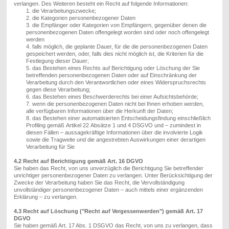
verlangen. Des Weiteren besteht ein Recht auf folgende Informationen:
1.
die Verarbeitungszwecke;
2.
die Kategorien personenbezogener Daten
3.
die Empfänger oder Kategorien von Empfängern, gegenüber denen die
personenbezogenen Daten offengelegt worden sind oder noch offengelegt
werden
4.
falls möglich
,
die geplante Dauer, für die die personenbezogenen Daten
gespeichert werden, oder, falls dies nicht möglich ist, die Kriterien für die
Festlegung dieser Dauer;
5.
das Bestehen eines Rechts auf Berichtigung oder Löschung der
S
ie
betreffenden personenbezogenen Daten oder auf Einschränkung der
Verarbeitung durch den Verantwortlichen oder eines Widerspruchsrechts
gegen diese Verarbeitung;
6.
das Bestehen eines Beschwerderechts bei einer Aufsichtsbehörde;
7.
wenn die personenbezogenen Daten nicht bei
Ihnen
erhoben werden,
alle verfügbaren Informationen über die Herkunft der Daten;
8.
das Bestehen einer automatisierten Entscheidungsfindung einschließlich
Profiling gemäß
Artikel 22
Absätze 1 und 4 DSGVO und – zumindest in
diesen Fällen – aussagekräftige Informationen über die involvierte Logik
sowie die Tragweite und die angestrebten Auswirkungen einer derartigen
Verarbeitung für
Sie
4.2 Recht auf Berichtigung gemäß Art. 16 DGVO
Sie haben
das Recht, von
uns
unverzüglich die Berichtigung
S
ie betreffender
unrichtiger personenbezogener Daten zu verlangen. Unter Berücksichtigung der
Zwecke der
Verarbeitung haben Sie
das Recht, die Vervollständigung
unvollständiger personenbezogener Daten – auch mittels einer ergänzenden
Erklärung – zu verlangen.
4.3 Recht auf Löschung ("Recht auf Vergessenwerden") gemäß Art. 17
DGVO
Sie haben
gemäß Art. 17 Abs. 1 DSGVO
das Recht, von
uns
zu verlangen, dass