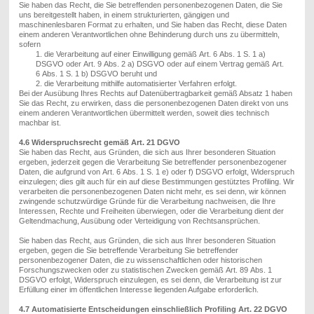
Sie haben das Recht, die Sie betreffenden personenbezogenen Daten, die
Sie
uns bereitgestellt haben, in einem strukturierten, gängigen und
maschinenlesbaren Format zu erhalten, und Sie haben das Recht, diese Daten
einem anderen Verantwortlichen ohne Behinderung durch uns zu übermitteln,
sofern
1. die Verarbeitung auf einer Einwilligung gemäß
Art. 6
Abs.
1
S. 1
a
)
DSGVO oder
Art. 9
Abs
.
2 a
)
DSGVO oder auf einem Vertrag gemäß
Art.
6
Abs
.
1
S. 1
b
)
DSGVO beruht und
2. die Verarbeitung mithilfe automatisierter Verfahren erfolgt.
Bei der Ausübung I
hres Rechts auf Datenübertragbarkeit gemäß Absatz 1
haben
Sie
das Recht, zu erwirken, dass die personenbezogenen Daten direkt von
uns
einem anderen Verantwortlichen übermittelt werden, soweit dies technisch
machbar ist.
4.6 Widerspruchsrecht gemäß Art. 21 DGVO
Sie haben das Recht, aus Gründen, die sich aus Ihrer besonderen Situation
ergeben, jederzeit gegen die Verarbeitung
S
ie betreffender personenbezogener
Daten, die aufgrund von
Art. 6
Abs
.
1
S. 1
e
)
oder f
)
DSGVO erfolgt, Widerspruch
einzulegen; dies gilt auch für ein auf diese Bestimmungen gestütztes Profiling. Wir
verarbeiten die personenbezogenen Daten nicht mehr, es sei denn, wir können
zwingende schutzwürdige Gründe für die Verarbeitung nachweisen, die Ihre
Interessen, Rechte und Freiheiten überwiegen, oder die Verarbeitung dient der
Geltendmachung, Ausübung oder Verteidigung von Rechtsansprüchen.
Sie haben das Recht, aus Gründen, die sich aus Ihrer besonderen Situation
ergeben, gegen die Sie betreffende Verarbeitung
S
ie betreffender
personenbezogener Daten, die zu wissenschaftlichen oder historischen
Forschungszwecken oder zu statistischen Zwecken gemäß
Art. 89
Abs
.
1
DSGVO erfolgt, Widerspruch einzulegen, es sei denn, die Verarbeitung ist zur
Erfüllung einer im öffentlichen Interesse liegenden Aufgabe erforderlich.
4.7 Automatisierte Entscheidungen einschließlich Profiling Art. 22 DGVO