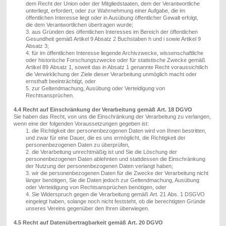
dem Recht der Union oder der Mitgliedstaaten, dem der Verantwortliche
unterliegt, erfordert, oder zur Wahrnehmung einer Aufgabe, die im
öffentlichen Interesse liegt oder in Ausübung öffentlicher Gewalt erfolgt,
die dem Verantwortlichen übertragen wurde;
3. aus Gründen des öffentlichen Interesses im Bereich der öffentlichen
Gesundheit gemäß
Artikel 9
Absatz 2 Buchstaben h und i sowie
Artikel 9
Absatz 3;
4. für im öffentlichen Interesse liegende Archivzwecke, wissenschaftliche
oder historische Forschungszwecke oder für statistische Zwecke gemäß
Artikel 89
Absatz 1, soweit das in Absatz 1 genannte Recht voraussichtlich
die Verwirklichung der Ziele dieser Verarbeitung unmöglich macht oder
ernsthaft beeinträchtigt, oder
5.
zur Geltendmachung, Ausübung oder Verteidigung von
Rechtsansprüchen.
4.4 Recht auf Einschränkung der Verarbeitung gemäß Art. 18 DGVO
Sie haben
das Recht, von
uns
die Einschränkung der Verarbeitung zu verlangen,
wenn eine der folgenden Voraussetzungen gegeben ist:
1.
die Richtigkeit der personenbezogenen Daten
wird von Ihnen
bestritten,
und zwar für eine Dauer, die es
uns
ermöglicht, die Richtigkeit der
personenbezogenen Daten zu überprüfen,
2.
die Verarbeitung unrechtmäßig ist und
Sie
die Löschung der
personenbezogenen Daten ablehnt
en
und stattdessen die Einschränkung
der Nutzung der personenbezogenen Daten verlangt
haben
;
3.
wir die personenbezogenen Daten für die Zwecke der Verarbeitung nicht
länger benötigen, Sie die Daten jedoch zur Geltendmachung, Ausübung
oder Verteidigung von Rechtsansprüchen benötigen, oder
4.
Sie Widerspruch gegen die Verarbeitung gemäß
Art. 21
Abs. 1 DSGVO
eingelegt haben, solange noch nicht feststeht, ob die berechtigten Gründe
unseres
Verein
s gegenüber den Ihren überwiegen.
4.5 Recht auf Datenübertragbarkeit gemäß Art. 20 DGVO