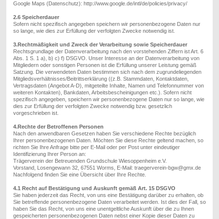
Google Maps (Datenschutz): http://www.google.de/intl/de/policies/privacy/
2.6 Speicherdauer
Sofern nicht spezifisch angegeben speichern wir personenbezogene Daten nur
so lange, wie dies zur Erfüllung der verfolgten Zwecke notwendig ist.
3.Rechtmäßigkeit und Zweck der Verarbeitung sowie Speicherdauer
Rechtsgrundlage der Datenverarbeitung nach den vorstehenden Ziffern ist Art. 6
Abs. 1 S. 1 a), b) c) f) DSGVO. Unser Interesse an der Datenverarbeitung von
Mitgliedern oder sonstigen Personen ist die Erfüllung unserer Leistung gemäß
Satzung. Die verwendeten Daten bestimmen sich nach dem zugrundeliegenden
Mitgliedsverhältnisses/Beitrittserklärung ((z.B. Stammdaten, Kontaktdaten,
Vertragsdaten (Angebot A-D), mitgeteilte Inhalte, Namen und Telefonnummer von
weiteren Kontakten), Bankdaten, Arbeitsbescheinigungen etc.). Sofern nicht
spezifisch angegeben, speichern wir personenbezogene Daten nur so lange, wie
dies zur Erfüllung der verfolgten Zwecke notwendig bzw. gesetzlich
vorgeschrieben ist.
4.Rechte der Betroffenen Personen
Nach den anwendbaren Gesetzen haben Sie verschiedene Rechte bezüglich
Ihrer personenbezogenen Daten. Möchten Sie diese Rechte geltend machen, so
richten Sie Ihre Anfrage bitte per E-Mail oder per Post unter eindeutiger
Identifizierung Ihrer Person an:
Trägerverein der Betreuenden Grundschule Wiesoppenheim e.V.
Vorstand, Losengewann 32, 67551 Worms, E-Mail: traegerverein-bgw@gmx.de
Nachfolgend finden Sie eine Übersicht über Ihre Rechte.
4.1 Recht auf Bestätigung und Auskunft gemäß Art. 15 DSGVO
Sie haben jederzeit das Recht, von uns eine Bestätigung darüber zu erhalten, ob
Sie betreffende personenbezogene Daten verarbeitet werden. Ist dies der Fall, so
haben Sie das Recht, von uns eine unentgeltliche Auskunft über die zu Ihnen
gespeicherten personenbezogenen Daten nebst einer Kopie dieser Daten zu