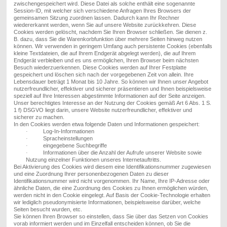
zwischengespeichert wird. Diese Datei
als solche
enthält
eine sogenannte
Session-ID, mit welcher sich verschiedene Anfragen Ihres Browsers
der
gemeinsamen Sitzung zuordnen lassen. Dadurch kann
I
hr Rechner
wiedererkannt werden, wenn Sie auf unsere Website zurückkehren. Diese
Cookies werden gelöscht, nachdem Sie Ihren Browser schließen. Sie dienen z.
B. dazu, dass Sie die Warenkorbfunktion über mehrere Seiten hinweg nutzen
können.
Wir verwenden in geringem Umfang auch persistente Cookies (ebenfalls
kleine Textdateien, die auf Ihrem Endgerät abgelegt werden), die auf Ihrem
Endgerät verbleiben und es uns ermöglichen, Ihren Browser beim nächsten
Besuch wiederzuerkennen. Diese Cookies werden auf Ihrer Festplatte
gespeichert und löschen sich nach der vorgegebenen Zeit von allein. Ihre
Lebensdauer beträgt 1 Monat bis 10 Jahre
.
So können wir Ihnen unser Angebot
nutzerfreundlicher, effektiver und sicherer präsentieren
und
Ihnen beispielsweise
speziell auf Ihre Interessen abgestimmte Informationen auf der Seite anzeigen.
Unser berechtigtes Interesse an der Nutzung der Cookies gemäß Art 6 Abs. 1 S.
1 f) DSGVO liegt darin, unsere Website nutzerfreundlicher, effektiver und
sicherer zu machen.
In den Cookies werden etwa folgende Daten und Informationen gespeichert:
Log-In-Informationen
·
Spracheinstellungen
·
eingegebene Suchbegriffe
·
Informationen über die Anzahl der Aufrufe unserer Website sowie
·
Nutzung einzelner Funktionen unseres Internetauftritts.
Bei Aktivierung des Cookies wird diesem eine Identifikationsnummer zugewiesen
und eine Zuordnung Ihrer personenbezogenen Daten zu dieser
Identifikationsnummer wird nicht vorgenommen. Ihr Name, Ihre IP-Adresse oder
ähnliche Daten, die eine Zuordnung des Cookies zu Ihnen ermöglichen würde
n
,
werden nicht in den Cookie eingelegt. Auf Basis der Cookie-Technologie erhalten
wir lediglich pseudonymisierte Informationen, beispielsweise darüber, welche
Seiten besucht wurden, etc.
Sie können Ihren Browser so einstellen, dass Sie über das Setzen von Cookies
vorab informiert werden und im Einzelfall entscheiden können, ob Sie die