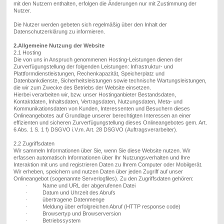
mit den Nutzern enthalten, erfolgen die Änderungen nur mit Zustimmung der
Nutzer.
Die Nutzer werden gebeten sich regelmäßig über den Inhalt der
Datenschutzerklärung zu informieren.
2.Allgemeine Nutzung der Website
2.1 Hosting
Die von uns in Anspruch genommenen Hosting-Leistungen dienen der
Zurverfügungstellung der folgenden Leistungen: Infrastruktur- und
Plattformdienstleistungen, Rechenkapazität, Speicherplatz und
Datenbankdienste, Sicherheitsleistungen sowie technische Wartungsleistungen,
die wir zum Zwecke des Betriebs der Website einsetzen.
Hierbei verarbeiten wir, bzw. unser Hostinganbieter Bestandsdaten,
Kontaktdaten, Inhaltsdaten, Vertragsdaten, Nutzungsdaten, Meta- und
Kommunikationsdaten von Kunden, Interessenten und Besuchern dieses
Onlineangebotes auf Grundlage unserer berechtigten Interessen an einer
effizienten und sicheren Zurverfügungstellung dieses Onlineangebotes gem. Art.
6
Abs. 1 S. 1 f
) DSGVO i.V.m. Art.
28
DSGVO (Auftragsverarbeiter).
2.2 Zugriffsdaten
Wir sammeln Informationen über Sie, wenn Sie diese Website nutzen. Wir
erfassen automatisch Informationen über Ihr Nutzungsverhalten und Ihre
Interaktion mit
uns und
registrieren Daten zu Ihrem Computer oder Mobilgerät.
Wir erheben, speichern und nutzen Daten über jeden Zugriff auf unser
Onlineangebot (sogenannte Serverlogfiles). Zu den Zugriffsdaten gehören
:
Name und URL der abgerufenen Datei
·
Datum und Uhrzeit des Abrufs
·
übertragene Datenmenge
·
Meldung über erfolgreichen Abruf (HTTP response code)
·
Browsertyp und Browserversion
·
Betriebssystem
·