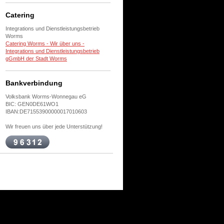
Catering
Integrations und Dienstleistungsbetrieb
Worms
Catering Worms - Wir über uns -
Integrations und Dienstleistungsbetrieb
gGmbH der Stadt Worms
Bankverbindung
Volksbank Worms-Wonnegau eG
BIC: GEN0DE61WO1
IBAN:DE71553900000017010603
Wir freuen uns über jede Unterstützung!