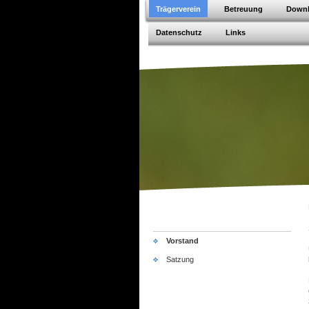
Trägerverein
Betreuung
Down
Datenschutz
Links
Vorstand
Satzung