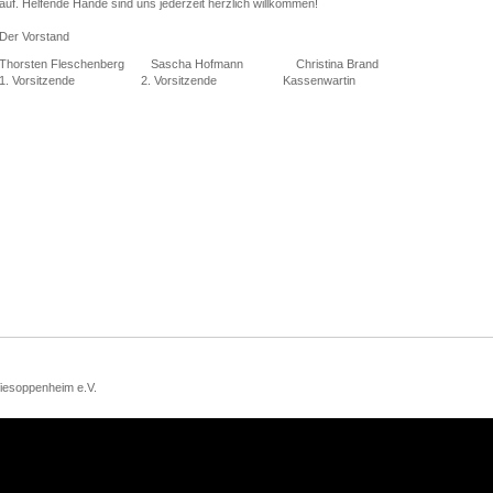
auf. Helfende Hände sind uns jederzeit herzlich willkommen!
Der Vorstand
Thorsten Fleschenberg Sascha Hofmann Christina Brand
1. Vorsitzende 2. Vorsitzende Kassenwartin
iesoppenheim e.V.